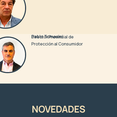
Pablo Tomasini
Director Provincial de
Protección al Consumidor
NOVEDADES