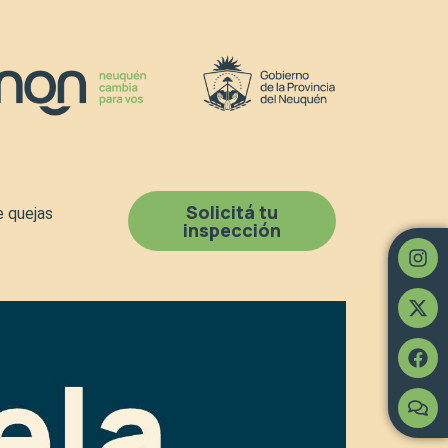
Solicitá tu
e quejas
inspección
In
X-
Fa
Co
twi