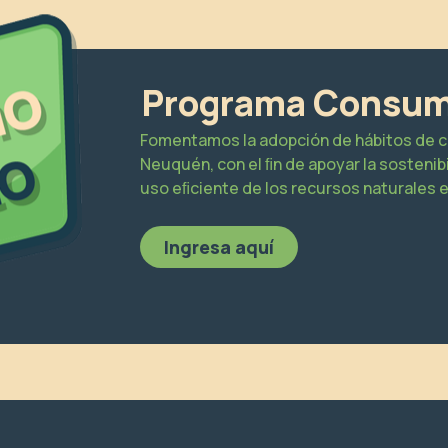
Programa Consum
Fomentamos la adopción de hábitos de c
Neuquén, con el ﬁn de apoyar la sostenibil
uso eﬁciente de los recursos naturales e
Ingresa aquí