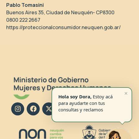
Pablo Tomasini
Buenos Aires 35, Ciudad de Neuquén- CP8300
0800 222 2667
https://proteccionalconsumidor.neuquen.gob.ar/
I
F
X
C
n
a
-
o
s
c
t
m
t
e
w
m
a
b
i
e
g
o
t
n