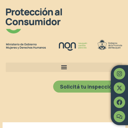
Ir
al
contenido
In
X-
Fa
Co
twi
Solicitá tu inspección