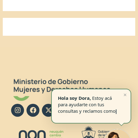
I
F
X
C
n
a
-
o
s
c
t
m
t
e
w
m
a
b
i
e