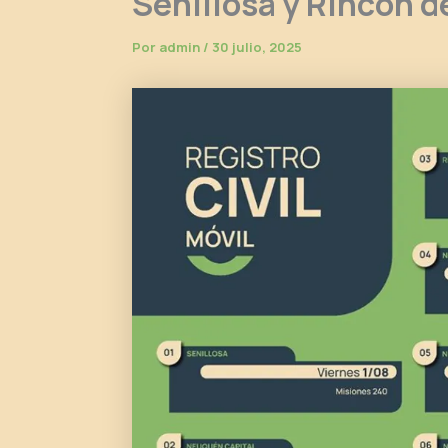
Senillosa y Rincón d
Por
admin
/
30 julio, 2025