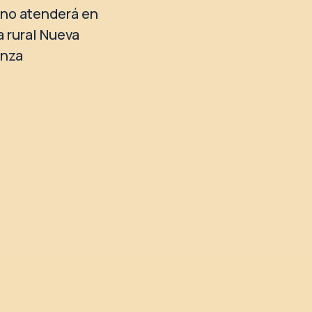
no atenderá en
a rural Nueva
anza