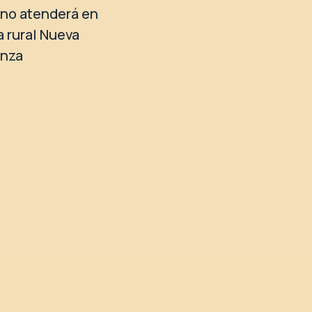
no atenderá en
a rural Nueva
anza