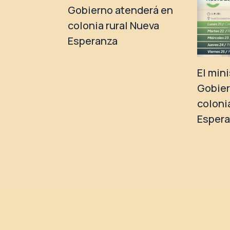
Gobierno atenderá en
colonia rural Nueva
Esperanza
El min
Gobier
coloni
Esper