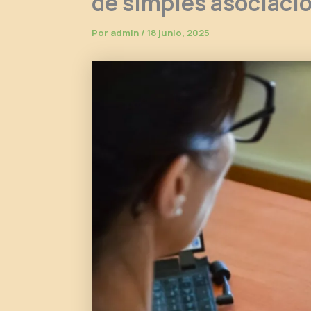
de simples asociaci
Por
admin
/
18 junio, 2025