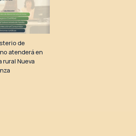
isterio de
no atenderá en
a rural Nueva
anza