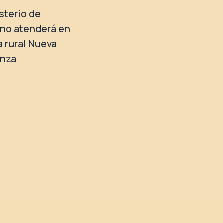
isterio de
no atenderá en
a rural Nueva
anza