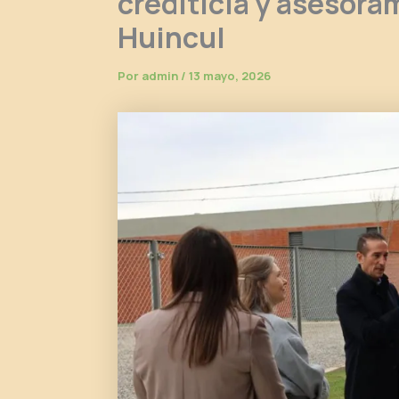
crediticia y asesora
Huincul
Por
admin
/
13 mayo, 2026