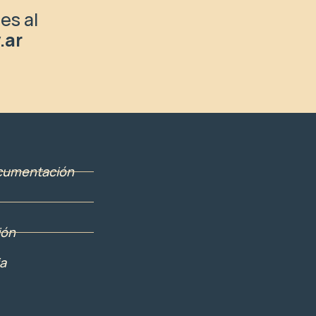
es al
.ar
cumentación
ión
a