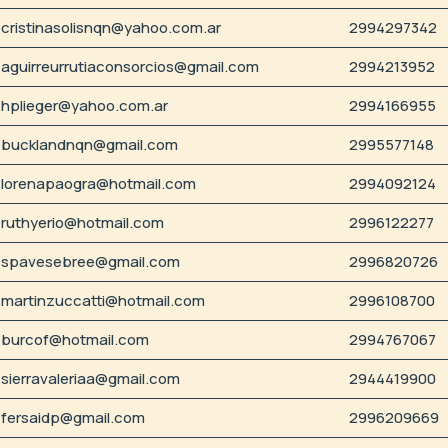
cristinasolisnqn@yahoo.com.ar
2994297342
aguirreurrutiaconsorcios@gmail.com
2994213952
hplieger@yahoo.com.ar
2994166955
bucklandnqn@gmail.com
2995577148
lorenapaogra@hotmail.com
2994092124
ruthyerio@hotmail.com
2996122277
spavesebree@gmail.com
2996820726
martinzuccatti@hotmail.com
2996108700
burcof@hotmail.com
2994767067
sierravaleriaa@gmail.com
2944419900
fersaidp@gmail.com
2996209669