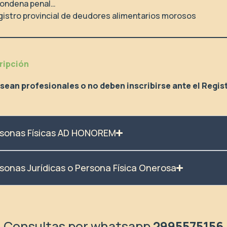
 condena penal…
egistro provincial de deudores alimentarios morosos
ripción
sean profesionales o no deben inscribirse ante el
Regis
sonas Físicas AD HONOREM
onas Jurídicas o Persona Física Onerosa
Consultas por whatsapp
2995575156