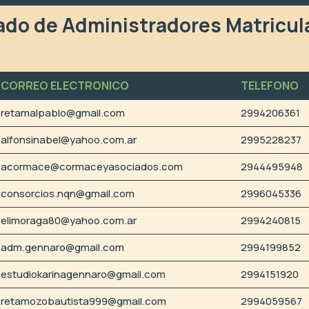
ado de Administradores Matricu
CORREO ELECTRONICO
TELEFONO
retamalpablo@gmail.com
2994206361
alfonsinabel@yahoo.com.ar
2995228237
acormace@cormaceyasociados.com
2944495948
consorcios.nqn@gmail.com
2996045336
elimoraga80@yahoo.com.ar
2994240815
adm.gennaro@gmail.com
2994199852
estudiokarinagennaro@gmail.com
2994151920
retamozobautista999@gmail.com
2994059567