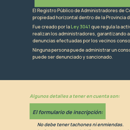
El Registro Público de Administradores de C
propiedad horizontal dentro de la Provincia
Fue creado por la
Ley 3041
que regula la act
realizan los administradores, garantizando a
denuncias efectuadas por los vecinos consor
Ninguna persona puede administrar un consorci
puede ser denunciado y sancionado.
Algunos detalles a tener en cuenta son:
El formulario de inscripción:
No debe tener tachones ni enmiendas.