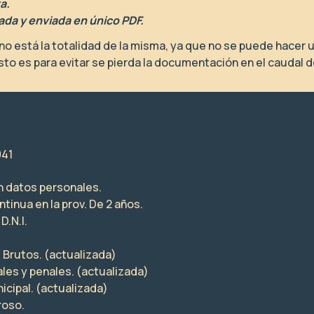
a.
da y enviada en único PDF.
está la totalidad de la misma, ya que no se puede hacer una 
(Esto es para evitar se pierda la documentación en el caudal 
041
on datos personales.
ntinua en la prov. De 2 años.
D.N.I.
 Brutos. (actualizada)
les y penales. (actualizada)
icipal. (actualizada)
roso.