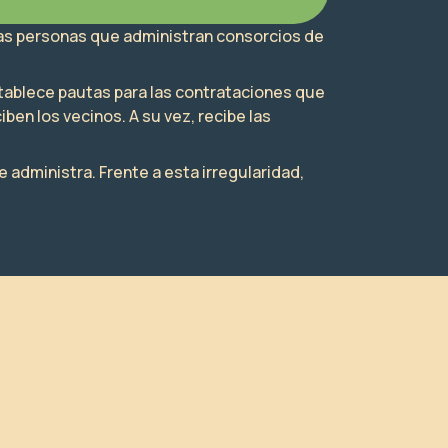
 las personas que administran consorcios de
stablece pautas para las contrataciones que
ben los vecinos. A su vez, recibe las
e administra. Frente a esta irregularidad,