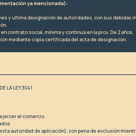
cumentación ya mencionada):
nes y ultima designación de autoridades, con sus debidas in
ión.
en contrato social, mínima y continua en la prov. De 2 años.
ión mediante copia certificada del acta de designación.
E LA LEY 3041
 ejercer el comercio
sados
esta autoridad de aplicación), con pena de exclusión mient