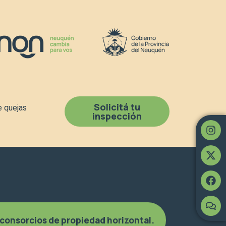
Solicitá tu
e quejas
inspección
In
X-
Fa
Co
twi
 consorcios de propiedad horizontal.