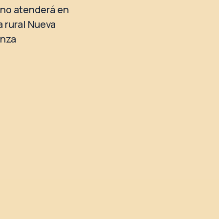
no atenderá en
a rural Nueva
anza