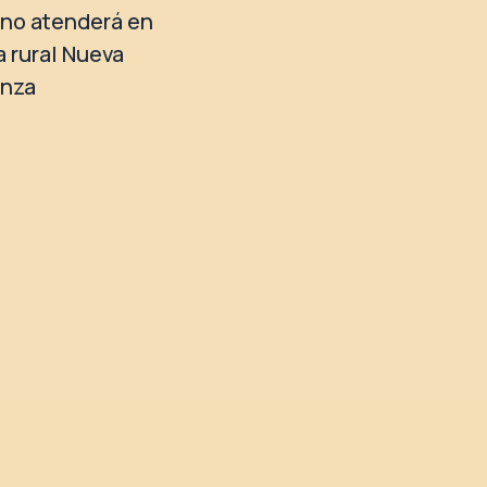
no atenderá en
a rural Nueva
anza